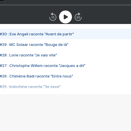
#30 : Eve Angeli raconte "Avant de partir"
#29 : MC Solaar raconte "Bouge de là"
28 : Lorie raconte "Je vais vite"
#27 : Christophe Willem raconte "Jacques a dit"
#26 : Chimène Badi raconte "Entre nous"
#25 : Indochine raconte "3e sexe"
#24 : Zaho raconte "C'est chelou"
#23 : Patrick Bruel raconte "Au café des délices"
#22 : Kyo raconte "Le chemin"
#21 : Nolwenn Leroy raconte "Cassé"