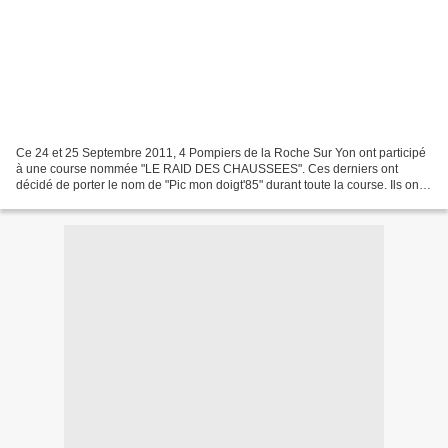
Ce 24 et 25 Septembre 2011, 4 Pompiers de la Roche Sur Yon ont participé
à une course nommée "LE RAID DES CHAUSSEES". Ces derniers ont
décidé de porter le nom de "Pic mon doigt'85" durant toute la course. Ils ont
eu l'occasion de parler de notre Association...